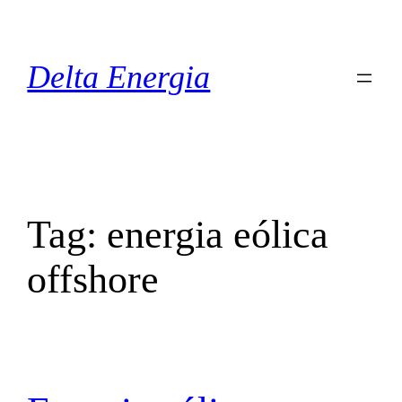
Pular
para
o
Delta Energia
conteúdo
Tag:
energia eólica
offshore