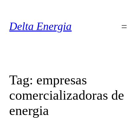
Pular
para
o
Delta Energia
conteúdo
Tag:
empresas
comercializadoras de
energia